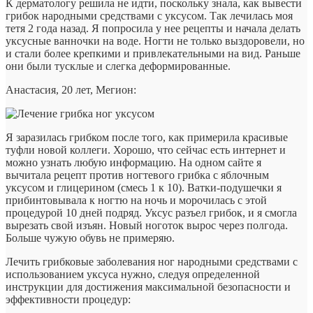
К дерматологу решила не идти, поскольку знала, как вывести
грибок народными средствами с уксусом. Так лечилась моя
тетя 2 года назад. Я попросила у нее рецепты и начала делать
уксусные ванночки на воде. Ногти не только выздоровели, но
и стали более крепкими и привлекательными на вид. Раньше
они были тусклые и слегка деформированные.
Анастасия, 20 лет, Мегион:
Я заразилась грибком после того, как примерила красивые
туфли новой коллеги. Хорошо, что сейчас есть интернет и
можно узнать любую информацию. На одном сайте я
вычитала рецепт против ногтевого грибка с яблочным
уксусом и глицерином (смесь 1 к 10). Ватки-подушечки я
прибинтовывала к ногтю на ночь и морочилась с этой
процедурой 10 дней подряд. Уксус разъел грибок, и я смогла
вырезать свой изъян. Новый ноготок вырос через полгода.
Больше чужую обувь не примеряю.
Лечить грибковые заболевания ног народными средствами с
использованием уксуса нужно, следуя определенной
инструкции для достижения максимальной безопасности и
эффективности процедур: