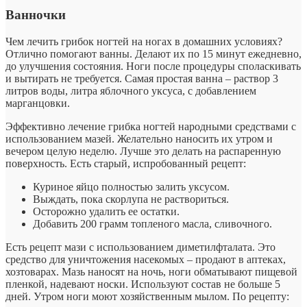
Ванночки
Чем лечить грибок ногтей на ногах в домашних условиях?
Отлично помогают ванны. Делают их по 15 минут ежедневно,
до улучшения состояния. Ноги после процедуры споласкивать
и вытирать не требуется. Самая простая ванна – раствор 3
литров воды, литра яблочного уксуса, с добавлением
марганцовки.
Эффективно лечение грибка ногтей народными средствами с
использованием мазей. Желательно наносить их утром и
вечером целую неделю. Лучше это делать на распаренную
поверхность. Есть старый, испробованный рецепт:
Куриное яйцо полностью залить уксусом.
Выждать, пока скорлупа не раствориться.
Осторожно удалить ее остатки.
Добавить 200 грамм топленого масла, сливочного.
Есть рецепт мази с использованием диметилфталата. Это
средство для уничтожения насекомых – продают в аптеках,
хозтоварах. Мазь наносят на ночь, ноги обматывают пищевой
пленкой, надевают носки. Используют состав не больше 5
дней. Утром ноги моют хозяйственным мылом. По рецепту: