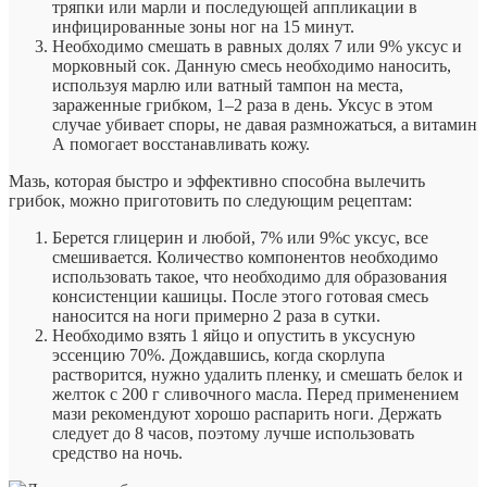
тряпки или марли и последующей аппликации в
инфицированные зоны ног на 15 минут.
Необходимо смешать в равных долях 7 или 9% уксус и
морковный сок. Данную смесь необходимо наносить,
используя марлю или ватный тампон на места,
зараженные грибком, 1–2 раза в день. Уксус в этом
случае убивает споры, не давая размножаться, а витамин
А помогает восстанавливать кожу.
Мазь, которая быстро и эффективно способна вылечить
грибок, можно приготовить по следующим рецептам:
Берется глицерин и любой, 7% или 9%с уксус, все
смешивается. Количество компонентов необходимо
использовать такое, что необходимо для образования
консистенции кашицы. После этого готовая смесь
наносится на ноги примерно 2 раза в сутки.
Необходимо взять 1 яйцо и опустить в уксусную
эссенцию 70%. Дождавшись, когда скорлупа
растворится, нужно удалить пленку, и смешать белок и
желток с 200 г сливочного масла. Перед применением
мази рекомендуют хорошо распарить ноги. Держать
следует до 8 часов, поэтому лучше использовать
средство на ночь.