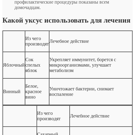
профилактические процедуры показаны всем
домочадцам.
Какой уксус использовать для лечения
Из чего
Лечебное действие
производят
Сок
Укрепляет иммунитет, борется с
Яблочный
спелых
микроорганизмами, улучшает
яблок
метаболизм
Белое,
Уничтожает бактерии, снимает
Винный
красное
воспаление
вино
Из чего
Лечебное действие
производят
Сахарный