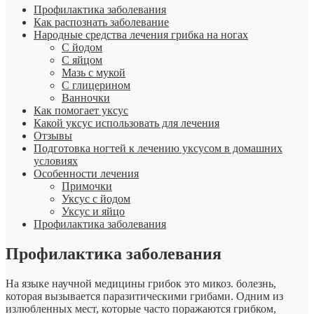
Профилактика заболевания
Как распознать заболевание
Народные средства лечения грибка на ногах
С йодом
С яйцом­
Мазь с мукой
С глицерином
Ванночки
Как помогает уксус
Какой уксус использовать для лечения
Отзывы
Подготовка ногтей к лечению уксусом в домашних
условиях
Особенности лечения
Примочки
Уксус с йодом
Уксус и яйцо
Профилактика заболевания
Профилактика заболевания
На языке научной медицины грибок это микоз. болезнь,
которая вызывается паразитическими грибами. Одним из
излюбленных мест, которые часто поражаются грибком,