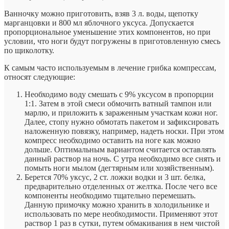
Ванночку можно приготовить, взяв 3 л. воды, щепотку
марганцовки и 800 мл яблочного уксуса. Допускается
пропорциональное уменьшение этих компонентов, но при
условии, что ноги будут погружены в приготовленную смесь
по щиколотку.
К самым часто используемым в лечение грибка компрессам,
относят следующие:
Необходимо воду смешать с 9% уксусом в пропорции
1:1. Затем в этой смеси обмочить ватный тампон или
марлю, и приложить к зараженным участкам кожи ног.
Далее, стопу нужно обмотать пакетом и зафиксировать
наложенную повязку, например, надеть носки. При этом
компресс необходимо оставить на ноге как можно
дольше. Оптимальным вариантом считается оставлять
данный раствор на ночь. С утра необходимо все снять и
помыть ноги мылом (дегтярным или хозяйственным).
Берется 70% уксус, 2 ст. ложки водки и 3 шт. белка,
предварительно отделенных от желтка. После чего все
компоненты необходимо тщательно перемешать.
Данную примочку можно хранить в холодильнике и
использовать по мере необходимости. Применяют этот
раствор 1 раз в сутки, путем обмакивания в нем чистой