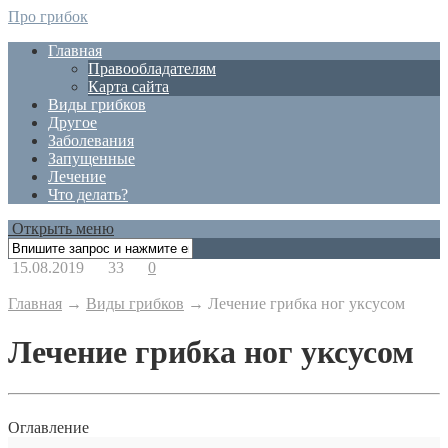
Про грибок
Главная
Правообладателям
Карта сайта
Виды грибков
Другое
Заболевания
Запущенные
Лечение
Что делать?
Открыть меню
15.08.2019
33
0
Главная
→
Виды грибков
→
Лечение грибка ног уксусом
Лечение грибка ног уксусом
Оглавление