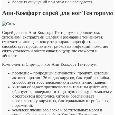
болевых ощущений при этом не наблюдается.
Апи-Комфорт спрей для ног Тенториум
Спрей для ног Апи-Комфорт Тенториум с прополисом,
хитозаном, экстрактами шалфея и розмарина тонизирует,
смягчает и защищает кожу от раздражающих факторов,
способствует профилактике грибковых инфекций, помогает
снять усталость и обеспечивает ощущение свежести и
лёгкости.
Компоненты Спрея для ног Апи-Комфорт Тенториум:
прополис – природный антибиотик, продукт, который
активен против 136 видов вирусов, бактерий и грибка,
способствует восстановлению и заживлению тканей;
хитозан обладает противовоспалительным действием,
образует на поверхности защитную плёнку, в комплексе
с экстрактом прополиса хитозан обеспечивает
профилактику вирусных, бактериальных и грибковых
поражений;
комплекс пчелиного воска и растительных масел в
составе
Спрея для ног Апи-Комфорт Тенториум