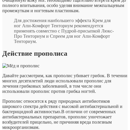
очищенную кожу ног. Необходимо тщательно втереть крем до
полного впитывания, особо уделяя внимание межпальцевым
промежуткам и ногтевым пластинкам.
Для достижения наибольшего эффекта Крем для
ног Апи-Комфорт Тенториум рекомендуется
применять совместно с Пудрой-присыпкой Люкс-
Про Тенториум и Спреем для ног Апи-Комфорт
Тенториум.
Действие прополиса
Давайте рассмотрим, как прополис убивает грибок. В течении
многих десятилетий люди использовали прополис для
лечения грибковых заболеваний, в том числе они
использовали прополис против грибка ногтей.
Прополис относится к ряду природных антибиотиков
широкого спектра действия с высокой антибактериальной и
бактерицидной активностью.В отличии от современных
антибактериальных препаратов, прополис уничтожает
возбудителей прицельно, не причиняя вреда полезным
микроорганизмам.