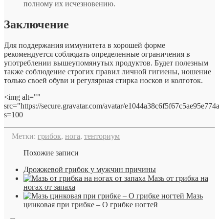
полному их исчезновению.
Заключение
Для поддержания иммунитета в хорошей форме
рекомендуется соблюдать определенные ограничения в
употреблении вышеупомянутых продуктов. Будет полезным
также соблюдение строгих правил личной гигиены, ношение
только своей обуви и регулярная стирка носков и колготок.
<img alt=""
src="https://secure.gravatar.com/avatar/e1044a38c6f5f67c5ae95e77
s=100
Метки:
грибок
,
нога
,
тенториум
Похожие записи
Дрожжевой грибок у мужчин причины
Мазь от грибка на
ногах от запаха
Мазь
цинковая при грибке – О грибке ногтей