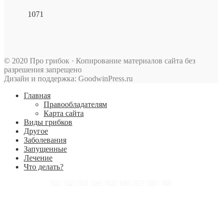
1071
© 2020 Про грибок · Копирование материалов сайта без
разрешения запрещено
Дизайн и поддержка: GoodwinPress.ru
Главная
Правообладателям
Карта сайта
Виды грибков
Другое
Заболевания
Запущенные
Лечение
Что делать?
[01]
|
[02]
|
[03]
|
[04]
|
[05]
|
[06]
|
[07]
|
[08]
|
[09]