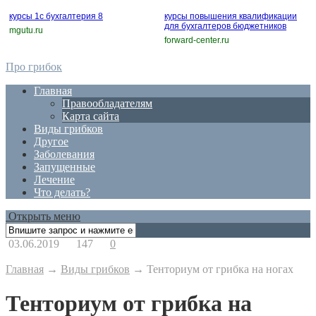
курсы 1c бухгалтерия 8
курсы повышения квалификации
для бухгалтеров бюджетников
mgutu.ru
forward-center.ru
Про грибок
Главная
Правообладателям
Карта сайта
Виды грибков
Другое
Заболевания
Запущенные
Лечение
Что делать?
Открыть меню
03.06.2019
147
0
Главная
→
Виды грибков
→
Тенториум от грибка на ногах
Тенториум от грибка на