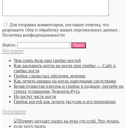
Для отправки комментария, поставьте отметку, что
разрешаете сбор и обработку ваших персональных данных .
Политика конфиденциальности
Найти:
Последние
Чем снять боль при грибке ногтей
Как распарить ногти на ногах при грибке — Сайт о
грибке ногтя
Грибок слизистых оболочек лечение
Как лечить шишки на ногах народными средствами
Белая пушистая плесень и грибок в подвале, погребе на
стенах устранение Дезцентр-Русь
Не растет часть ногтя
Грибок ногтей как лечить уксусом и его пропорции
Популярное